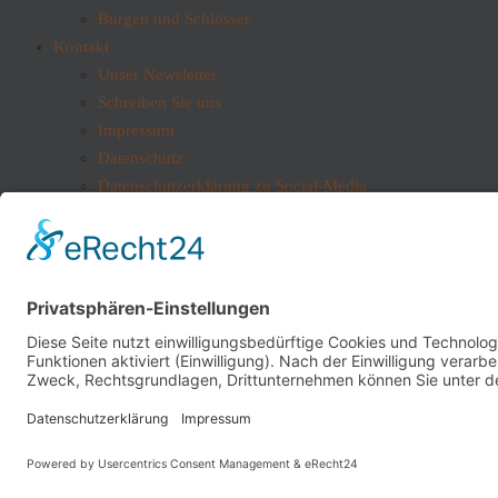
Burgen und Schlösser
Kontakt
Unser Newsletter
Schreiben Sie uns
Impressum
Datenschutz
Datenschutzerklärung zu Social-Media
Kontakt
Vogelsbergliebe Büro
Am Graben 5
36355 Grebenhain
info@vogelsbergliebe.de
© 2026 All Rights Reserved.