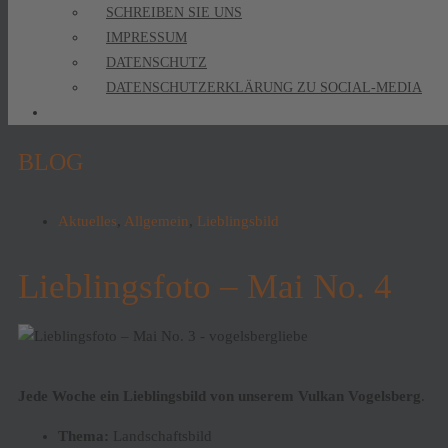
SCHREIBEN SIE UNS
IMPRESSUM
DATENSCHUTZ
DATENSCHUTZERKLÄRUNG ZU SOCIAL-MEDIA
BLOG
Aktuelles
,
Allgemein
,
Lieblingsbild
Lieblingsfoto – Mai No. 4
Jede Woche ein Lieblingsbild von unserem Vulkan Vogelsberg
.
Thema:
Landschaftsbild