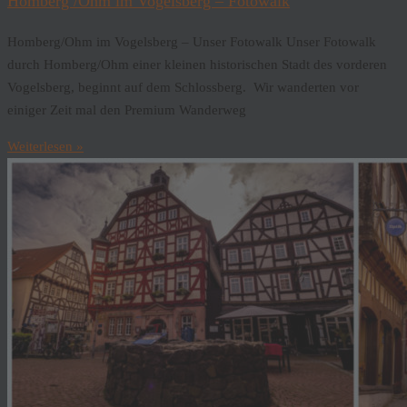
Homberg /Ohm im Vogelsberg – Fotowalk
Homberg/Ohm im Vogelsberg – Unser Fotowalk Unser Fotowalk
durch Homberg/Ohm einer kleinen historischen Stadt des vorderen
Vogelsberg, beginnt auf dem Schlossberg. Wir wanderten vor
einiger Zeit mal den Premium Wanderweg
Weiterlesen »