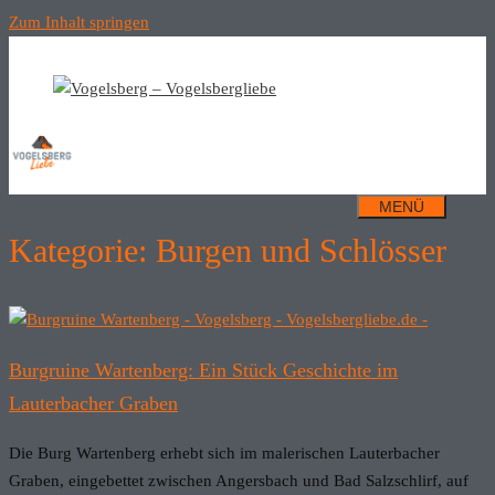
Zum Inhalt springen
MENÜ
Kategorie: Burgen und Schlösser
Burgruine Wartenberg: Ein Stück Geschichte im
Lauterbacher Graben
Die Burg Wartenberg erhebt sich im malerischen Lauterbacher
Graben, eingebettet zwischen Angersbach und Bad Salzschlirf, auf