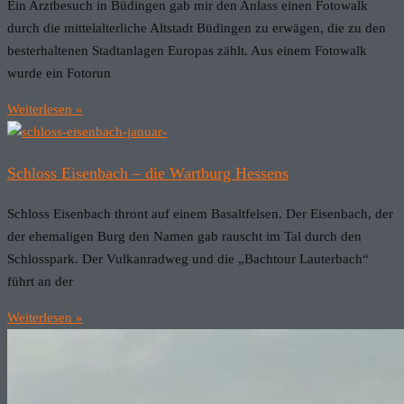
Ein Arztbesuch in Büdingen gab mir den Anlass einen Fotowalk
durch die mittelalterliche Altstadt Büdingen zu erwägen, die zu den
besterhaltenen Stadtanlagen Europas zählt. Aus einem Fotowalk
wurde ein Fotorun
Weiterlesen »
Schloss Eisenbach – die Wartburg Hessens
Schloss Eisenbach thront auf einem Basaltfelsen. Der Eisenbach, der
der ehemaligen Burg den Namen gab rauscht im Tal durch den
Schlosspark. Der Vulkanradweg und die „Bachtour Lauterbach“
führt an der
Weiterlesen »