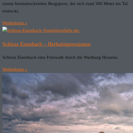
einem beeindruckenden Bergsporn, der sich rund 300 Meter ins Tal
erstreckt.
Weiterlesen »
Schloss Eisenbach – Herbstimpressionen
Schloss Eisenbach eine Fotowalk durch die Wartburg Hessens.
Weiterlesen »