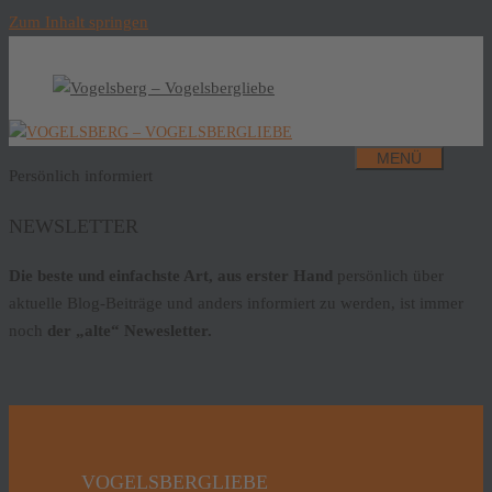
Zum Inhalt springen
MENÜ
Persönlich informiert
NEWSLETTER
Die beste und einfachste Art, aus erster Hand
persönlich über
aktuelle Blog-Beiträge und anders informiert zu werden, ist immer
noch
der „alte“ Newesletter.
VOGELSBERGLIEBE