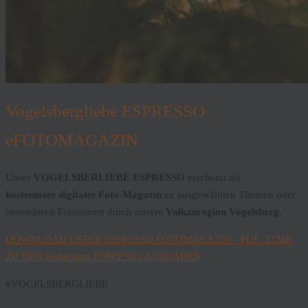
Vogelsbergliebe ESPRESSO
eFOTOMAGAZIN
Unser
VOGELSBERLIEBE ESPRESSO
erscheint als
kostenloses
digitales Foto-Magazin
zu ausgewählten Themen oder
besonderen Fototouren durch unsere
Vulkanregion Vogelsberg
.
DOWNLOAD OSTER ESPRESSO FOTOMAGAZIN - PDF -31MB
ZU DEN bisherigen ESPRESSO AUSGABEN
#VOGELSBERGLIEBE