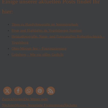
Einige unserer aktuellen Posts findet Ihr
hier:
Tipps zu Handyfotografie im Sommerurlaub
Feste und Highlights im Vogelsberger Sommer
Heimatfotografie: Natur- und Fotoparadies Rothenbachteich –
Vogelsberg
Ober-Mooser See – Fotospaziergang
Grünberg – Wie ein stilles Gedicht
Zurück
Voriger
Der Winter geht
Nächster
Mooser Seenplatte Freiensteinau
Nächster