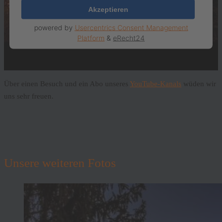
Akzeptieren
powered by
Usercentrics Consent Management
Platform
&
eRecht24
Über einen Besuch und ein Abo unseres
YouTube-Kanals
wüden wir
uns sehr freuen.
Unsere weiteren Fotos