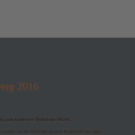
berg 2016
bis zum Gederner Nickelches Määrt.
 haben wir die beliebten unserer Region für das Jahr