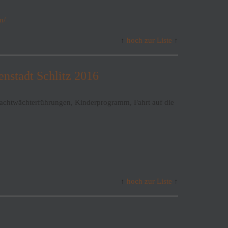
n/
↑
hoch zur Liste
↑
nstadt Schlitz 2016
achtwächterführungen, Kinderprogramm, Fahrt auf die
↑
hoch zur Liste
↑