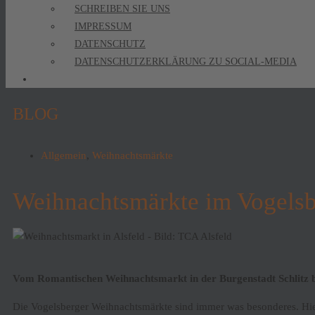
SCHREIBEN SIE UNS
IMPRESSUM
DATENSCHUTZ
DATENSCHUTZERKLÄRUNG ZU SOCIAL-MEDIA
BLOG
Allgemein
,
Weihnachtsmärkte
Weihnachtsmärkte im Vogels
Vom Romantischen Weihnachtsmarkt in der Burgenstadt Schlitz 
Die Vogelsberger Weihnachtsmärkte sind immer was besonderes. Hier