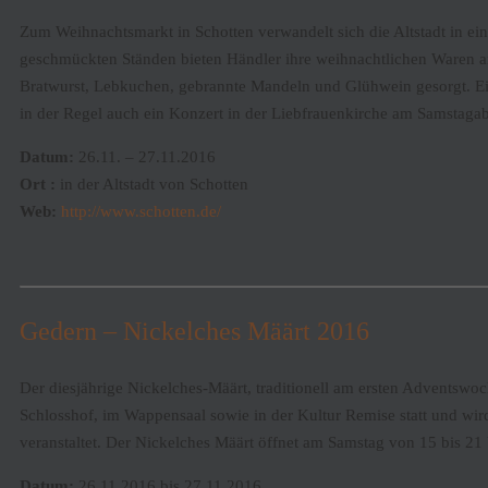
Zum Weihnachtsmarkt in Schotten verwandelt sich die Altstadt in ein 
geschmückten Ständen bieten Händler ihre weihnachtlichen Waren an.
Bratwurst, Lebkuchen, gebrannte Mandeln und Glühwein gesorgt. E
in der Regel auch ein Konzert in der Liebfrauenkirche am Samstaga
Datum:
26.11. – 27.11.2016
Ort :
in der Altstadt von Schotten
Web:
http://www.schotten.de/
Gedern – Nickelches Määrt 2016
Der diesjährige Nickelches-Määrt, traditionell am ersten Adventsw
Schlosshof, im Wappensaal sowie in der Kultur Remise statt und wir
veranstaltet. Der Nickelches Määrt öffnet am Samstag von 15 bis 2
Datum:
26.11.2016 bis 27.11.2016