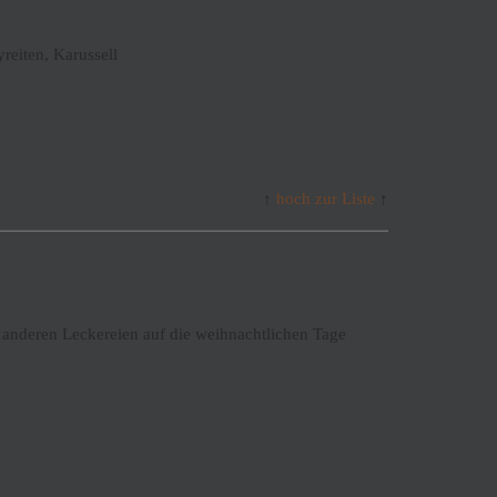
reiten, Karussell
↑
hoch zur Liste
↑
 anderen Leckereien auf die weihnachtlichen Tage