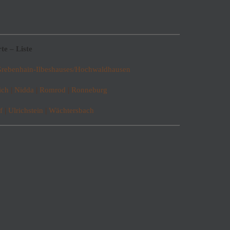
e – Liste
rebenhain-Ilbeshauses/Hochwaldhausen
ich
|
Nidda
|
Romrod
|
Ronneburg
f
|
Ulrichstein
|
Wächtersbach