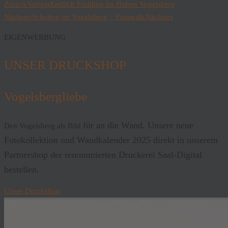
Zurück
Voriger
Endlich Frühling im Hohen Vogelsberg
Nächster
Schotten im Vogelsberg – Fotowalk
Nächster
EIGENWERBUNG
UNSER DRUCKSHOP
Vogelsbergliebe
für an die Wand. Unsere neue
Den Vogelsberg als Bild
Fotokollektion und Wandkalender 2025 direkt in unserem
Partnershop der renommierten Druckerei Saal-Digital
bestellen.
Unser Druckshop