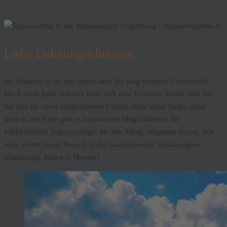
Liebe Daheimgebliebene,
der Sommer ist da und damit auch die lang ersehnte Urlaubszeit!
Doch nicht jeder von uns kann sich eine Fernreise leisten oder hat
die Zeit für einen ausgedehnten Urlaub. Aber keine Sorge, denn
auch in der Nähe gibt es fantastische Möglichkeiten für
erlebnisreiche Tagesausflüge, die den Alltag vergessen lassen. Wie
wäre es mit einem Besuch in der faszinierenden Vulkanregion
Vogelsberg, mitten in Hessen?