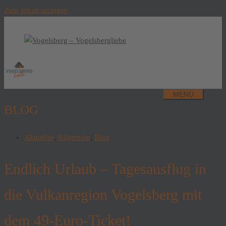
Zum Inhalt springen
MENÜ
BLOG
Aktuelles
,
Allgemein
,
Blog
Endlich Urlaub – Tagesausflug in
die Vulkanregion Vogelsberg mit
dem 49-Euro-Ticket!