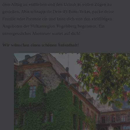
dem Alltag zu entfliehen und den Urlaub in vollen Zügen zu
genießen. Also schnapp dir Dein 49-Euro-Ticket, packe deine
Familie oder Freunde ein und lasse dich von den vielfältigen
Angeboten der Vulkanregion Vogelsberg begeistern. Ein
unvergessliches Abenteuer wartet auf dich!
Wir wünschen einen schönen Aufenthalt!