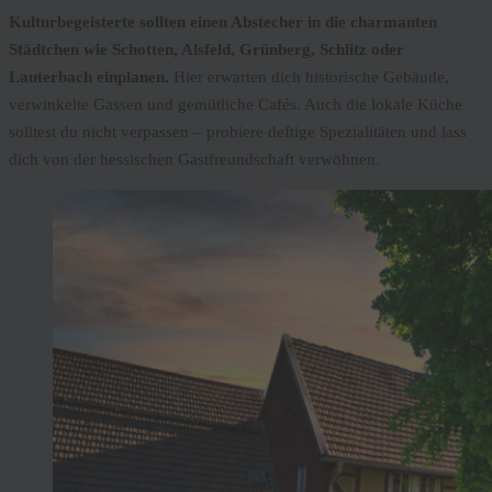
Kulturbegeisterte sollten einen Abstecher in die charmanten
Städtchen wie Schotten, Alsfeld, Grünberg, Schlitz oder
Lauterbach einplanen.
Hier erwarten dich historische Gebäude,
verwinkelte Gassen und gemütliche Cafés. Auch die lokale Küche
solltest du nicht verpassen – probiere deftige Spezialitäten und lass
dich von der hessischen Gastfreundschaft verwöhnen.