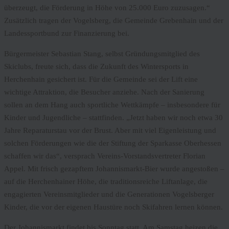
überzeugt, die Förderung in Höhe von 25.000 Euro zuzusagen.“
Zusätzlich tragen der Vogelsberg, die Gemeinde Grebenhain und der
Landessportbund zur Finanzierung bei.
Bürgermeister Sebastian Stang, selbst Gründungsmitglied des
Skiclubs, freute sich, dass die Zukunft des Wintersports in
Herchenhain gesichert ist. Für die Gemeinde sei der Lift eine
wichtige Attraktion, die Besucher anziehe. Nach der Sanierung
sollen an dem Hang auch sportliche Wettkämpfe – insbesondere für
Kinder und Jugendliche – stattfinden. „Jetzt haben wir noch etwa 30
Jahre Reparaturstau vor der Brust. Aber mit viel Eigenleistung und
solchen Förderungen wie die der Stiftung der Sparkasse Oberhessen
schaffen wir das“, versprach Vereins-Vorstandsvertreter Florian
Appel. Mit frisch gezapftem Johannismarkt-Bier wurde angestoßen –
auf die Herchenhainer Höhe, die traditionsreiche Liftanlage, die
engagierten Vereinsmitglieder und die Generationen Vogelsberger
Kinder, die vor der eigenen Haustüre noch Skifahren lernen können.
Der Johannismarkt findet bis Sonntag statt. Am Samstag heizen die