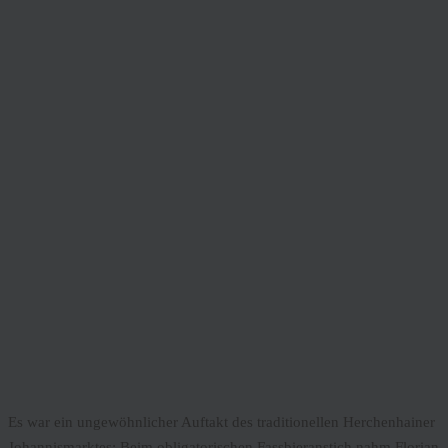
Es war ein ungewöhnlicher Auftakt des traditionellen Herchenhainer
Johannismarktes: Beim obligatorischen Fassbieranstich nahm Florian