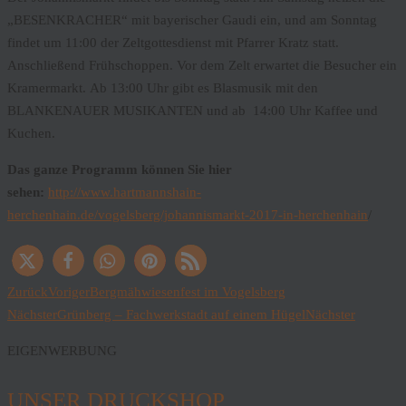
„BESENKRACHER“ mit bayerischer Gaudi ein, und am Sonntag
findet um 11:00 der Zeltgottesdienst mit Pfarrer Kratz statt.
Anschließend Frühschoppen. Vor dem Zelt erwartet die Besucher ein
Kramermarkt. Ab 13:00 Uhr gibt es Blasmusik mit den
BLANKENAUER MUSIKANTEN und ab 14:00 Uhr Kaffee und
Kuchen.
Das ganze Programm können Sie hier
sehen:
http://www.hartmannshain-
herchenhain.de/vogelsberg/johannismarkt-2017-in-herchenhain
/
Zurück
Voriger
Bergmähwiesenfest im Vogelsberg
Nächster
Grünberg – Fachwerkstadt auf einem Hügel
Nächster
EIGENWERBUNG
UNSER DRUCKSHOP