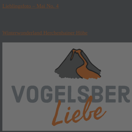
Lieblingsfoto – Mai No. 4
Winterwonderland Herchenhainer Höhe