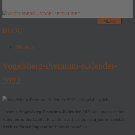
MENÜ
BLOG
Allgemein
Vogelsberg-Premium-Kalender-
2022
Unseren
Vogelsberg-Premium-Kalender-2022
als quadratischen
Kalender in der Größe 30 x 30cm auf Original
Fujicolor Cristal
Archive Paper Suprem
im Internet bestellen.