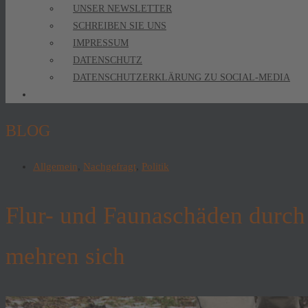
UNSER NEWSLETTER
SCHREIBEN SIE UNS
IMPRESSUM
DATENSCHUTZ
DATENSCHUTZERKLÄRUNG ZU SOCIAL-MEDIA
BLOG
Allgemein
,
Nachgefragt
,
Politik
Flur- und Faunaschäden durch
mehren sich