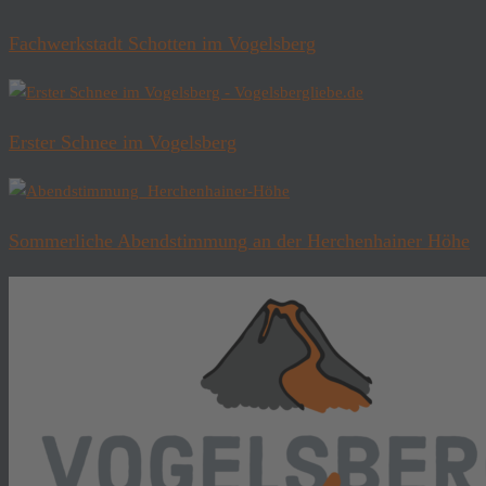
Fachwerkstadt Schotten im Vogelsberg
Erster Schnee im Vogelsberg
Sommerliche Abendstimmung an der Herchenhainer Höhe