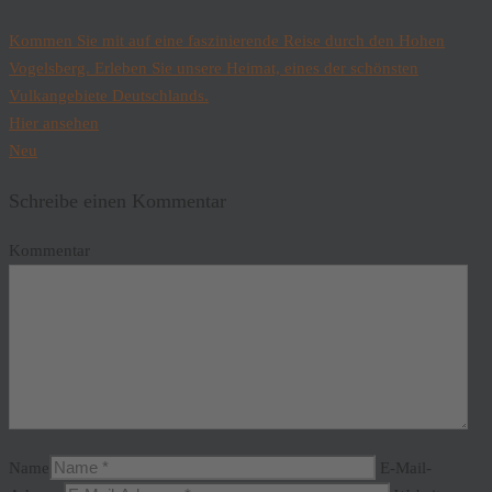
Kommen Sie mit auf eine faszinierende Reise durch den Hohen
Vogelsberg. Erleben Sie unsere Heimat, eines der schönsten
Vulkangebiete Deutschlands.
Hier ansehen
Neu
Schreibe einen Kommentar
Kommentar
Name
E-Mail-