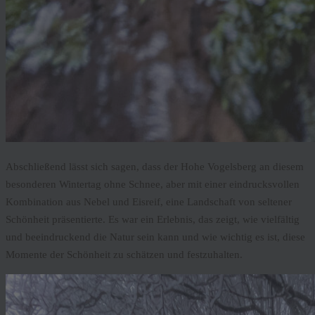
Abschließend lässt sich sagen, dass der Hohe Vogelsberg an diesem
besonderen Wintertag ohne Schnee, aber mit einer eindrucksvollen
Kombination aus Nebel und Eisreif, eine Landschaft von seltener
Schönheit präsentierte. Es war ein Erlebnis, das zeigt, wie vielfältig
und beeindruckend die Natur sein kann und wie wichtig es ist, diese
Momente der Schönheit zu schätzen und festzuhalten.