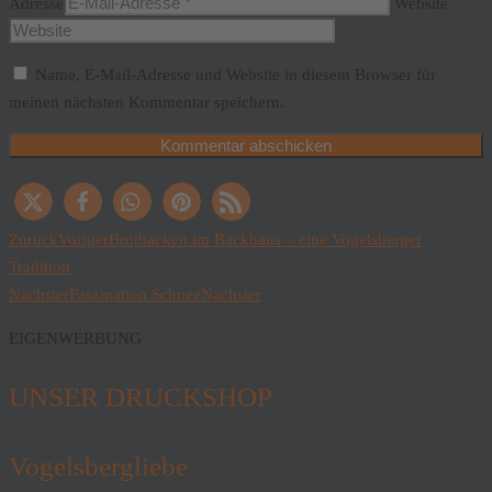
Adresse
Website
Name, E-Mail-Adresse und Website in diesem Browser für
meinen nächsten Kommentar speichern.
Zurück
Voriger
Brotbacken im Backhaus – eine Vogelsberger
Tradition
Nächster
Faszination Schnee
Nächster
EIGENWERBUNG
UNSER DRUCKSHOP
Vogelsbergliebe