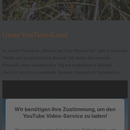
Unser YouTube-Kanal
In unserer Fotoshow „Eiswelt am Ober-Mooser See“ gab es klirrende
Nächte mit morgendlichem Raureif. Wir hatten bei unserem
Fotowalk einen wundervollen Tag mit wolkenlosem Himmel
erwischt, um diese traumhafte Szenerie fotografisch festzuhalten.
Wir benötigen Ihre Zustimmung, um den
YouTube Video-Service zu laden!
Wir verwenden einen Service eines Drittanbieters, um