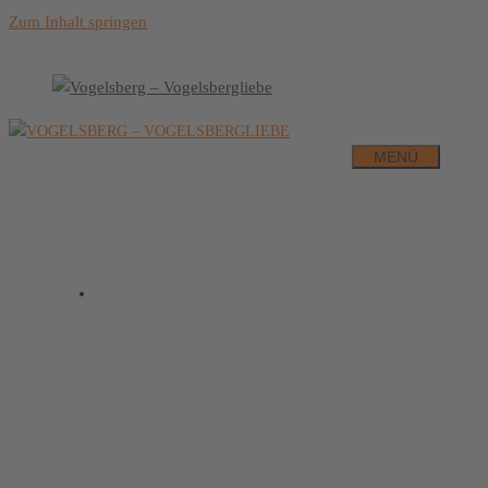
Zum Inhalt springen
MENÜ
BLOG
Aktuelles
,
Allgemein
,
Der Vogelsberg
,
Impressionen
Vogelsberg – Impressionen
August 2021