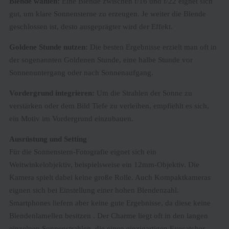
Blende wählen:
Eine Blende zwischen f/16 und f/22 eignet sich
gut, um klare Sonnensterne zu erzeugen. Je weiter die Blende
geschlossen ist, desto ausgeprägter wird der Effekt.
Goldene Stunde nutzen:
Die besten Ergebnisse erzielt man oft in
der sogenannten Goldenen Stunde, eine halbe Stunde vor
Sonnenuntergang oder nach Sonnenaufgang.
Vordergrund integrieren:
Um die Strahlen der Sonne zu
verstärken oder dem Bild Tiefe zu verleihen, empfiehlt es sich,
ein Motiv im Vordergrund einzubauen.
Ausrüstung und Setting
Für die Sonnenstern-Fotografie eignet sich ein
Weitwinkelobjektiv, beispielsweise ein 12mm-Objektiv. Die
Kamera spielt dabei keine große Rolle. Auch Kompaktkameras
eignen sich bei Einstellung einer hohen Blendenzahl.
Smartphones liefern aber keine gute Ergebnisse, da diese keine
Blendenlamellen besitzen . Der Charme liegt oft in den langen
einzelnen Sonnenstrahlen, die einen einzigartigen Eyecatcher