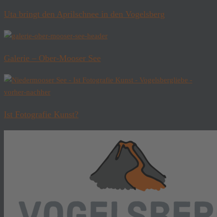
Uta bringt den Aprilschnee in den Vogelsberg
Galerie – Ober-Mooser See
Ist Fotografie Kunst?