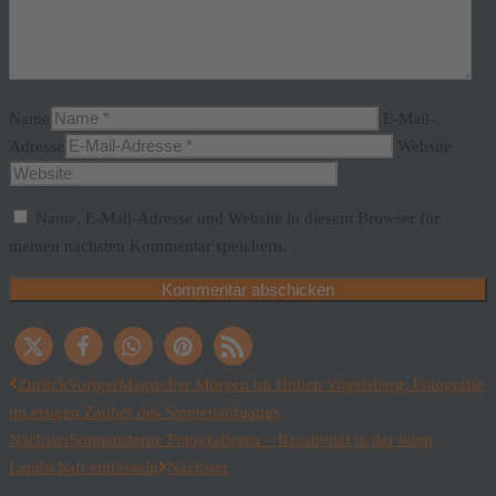
Name
E-Mail-
Adresse
Website
Name, E-Mail-Adresse und Website in diesem Browser für
meinen nächsten Kommentar speichern.
Zurück
Voriger
Magischer Morgen im Hohen Vogelsberg: Fotografie
im eisigen Zauber des Sonnenaufgangs
Nächster
Sonnensterne Fotografieren – Kreativität in der öden
Landschaft entfesseln
Nächster