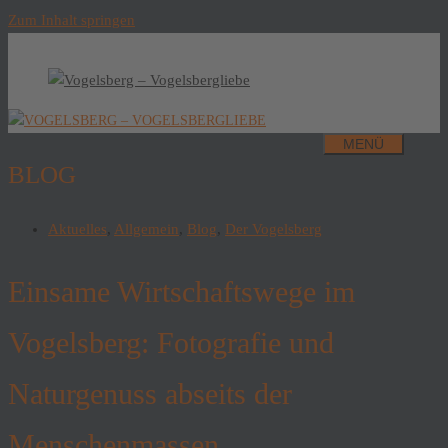
Zum Inhalt springen
MENÜ
BLOG
Aktuelles
,
Allgemein
,
Blog
,
Der Vogelsberg
Einsame Wirtschaftswege im
Vogelsberg: Fotografie und
Naturgenuss abseits der
Menschenmassen