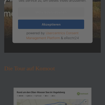
des Service zu, um dieses Video anzusehen.
Mehr Informationen
Akzeptieren
powered by
Usercentrics Consent
Management Platform
&
eRecht24
Die Tour auf Komoot