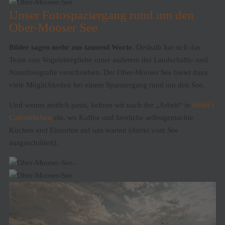
Unser Fotospaziergang rund um den
Ober-Mooser See
Bilder sagen mehr aus tausend Worte
. Deshalb hat sich das
Team von Vogelsbergliebe unter anderem der Landschafts- und
Naturfotografie verschrieben. Der Ober-Mooser See bietet dazu
viele Möglichkeiten bei einem Sparziergang rund um den See.
Und wenns zeitlich passt, kehren wir nach der „Arbeit“ in
Heidi’s
Caféstübchen
ein, wo Kaffee und herrliche selbstgemachte
Kuchen und Eissorten auf uns warten (direkt vom See
ausgeschildert).