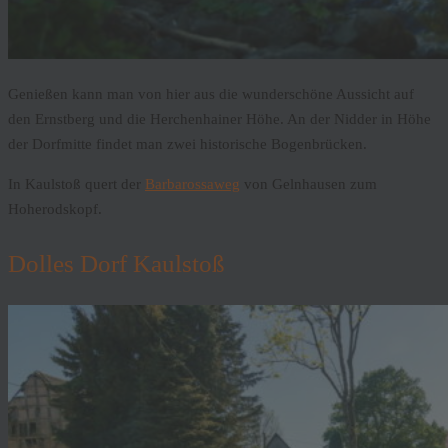
Genießen kann man von hier aus die wunderschöne Aussicht auf
den Ernstberg und die Herchenhainer Höhe. An der Nidder in Höhe
der Dorfmitte findet man zwei historische Bogenbrücken.
In Kaulstoß quert der
Barbarossaweg
von Gelnhausen zum
Hoherodskopf.
Dolles Dorf Kaulstoß