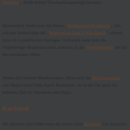
Niddertal
„. Beide bieten Übernachtungsmöglichkeiten.
Dazwischen findet man die kleine „
Dorfbrauerei Burkhards
„. Ein
schöner Artikel über die „
Brauerrei in Oma`s Wäschküch
“ schrieb
dazu der Lauterbacher Anzeiger. Verkosten kann man die
Vogelsberger Braukunst unter anderem in der
Vogelschmiede
auf der
Herchenhainer Höhe.
Neben den lokalen Wanderwegen, führt auch die
Bonifatiusroute
von Mainz nach Fulda durch Burkhards. So ist der Ort auch ein
beliebtes Ziel für Wanderer und Pilger.
Kaulstoß
Als nächstes durchfährt man das kleine Dorf
Kaulstoß
. Ein typisches