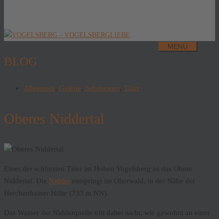
MENÜ
BLOG
Allgemein
,
Galerie
,
Sehenswert
,
Täler
Oberes Niddertal
Eines der schönsten Täler im Hohen Vogelsberg ist das Obere
Niddertal. Die
Nidder
entspringt im Oberwald, in der Nähe der
Herchenhainer Höhe (733 m NN).
Das Wasser der Nidderquelle tritt dabei nicht, wie gewohnt an einer