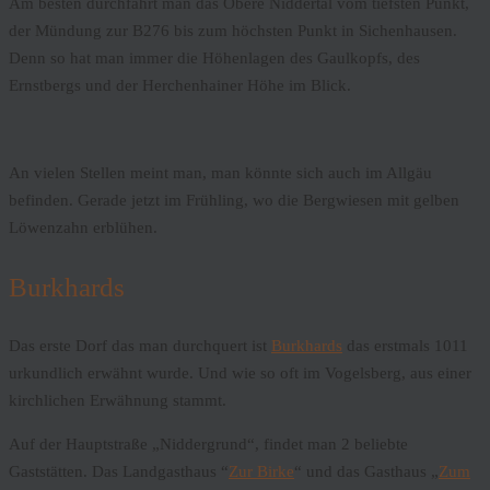
Am besten durchfährt man das Obere Niddertal vom tiefsten Punkt,
der Mündung zur B276 bis zum höchsten Punkt in Sichenhausen.
Denn so hat man immer die Höhenlagen des Gaulkopfs, des
Ernstbergs und der Herchenhainer Höhe im Blick.
An vielen Stellen meint man, man könnte sich auch im Allgäu
befinden. Gerade jetzt im Frühling, wo die Bergwiesen mit gelben
Löwenzahn erblühen.
Burkhards
Das erste Dorf das man durchquert ist
Burkhards
das erstmals 1011
urkundlich erwähnt wurde. Und wie so oft im Vogelsberg, aus einer
kirchlichen Erwähnung stammt.
Auf der Hauptstraße „Niddergrund“, findet man 2 beliebte
Gaststätten. Das Landgasthaus “
Zur Birke
“ und das Gasthaus „
Zum