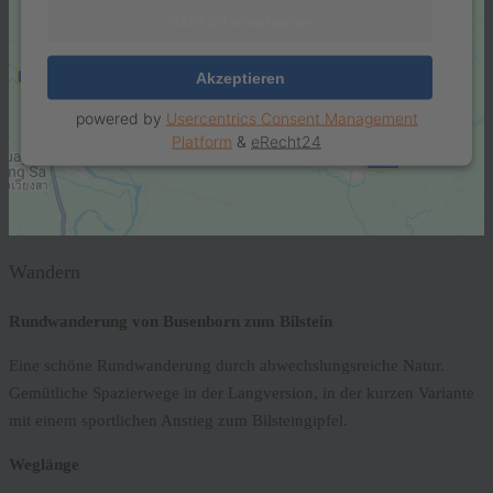
Mehr Informationen
Akzeptieren
powered by
Usercentrics Consent Management
Platform
&
eRecht24
Wandern
Rundwanderung von Busenborn zum Bilstein
Eine schöne Rundwanderung durch abwechslungsreiche Natur.
Gemütliche Spazierwege in der Langversion, in der kurzen Variante
mit einem sportlichen Anstieg zum Bilsteingipfel.
Weglänge