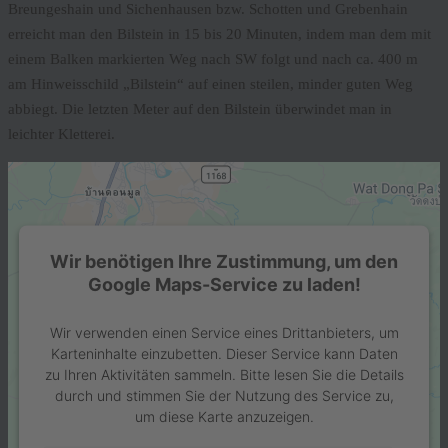
Breungeshain und Sichenhausen bzw. Schotten und Grebenhain
erreicht man den Bilstein in 15 bis 20 Minuten, indem man dem mit
einem Balken markierten Weg nach SW folgt und nach ca. 400 m
am Hinweisschild „Bilstein“ auf einen steilen, minder guten Weg
abbiegt. Die letzten Meter auf den Bilstein überwindet man in
leichter Kletterei.
Wir benötigen Ihre Zustimmung, um den
Google Maps-Service zu laden!
Wir verwenden einen Service eines Drittanbieters, um
Karteninhalte einzubetten. Dieser Service kann Daten
zu Ihren Aktivitäten sammeln. Bitte lesen Sie die Details
durch und stimmen Sie der Nutzung des Service zu,
um diese Karte anzuzeigen.