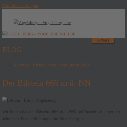
Zum Inhalt springen
MENÜ
BLOG
Rundweg
,
Unsere Berge
,
Vogelsberg Aktiv
Der Bilstein 666 m ü. NN
Wir finden das der Bilstein (666 m ü. NN) bei Busenborn einer der
schönsten Basalterhebungen im Vogelsberg ist.