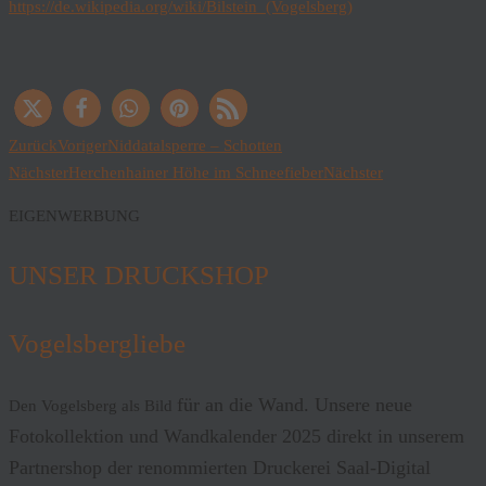
https://de.wikipedia.org/wiki/Bilstein_(Vogelsberg)
Zurück
Voriger
Niddatalsperre – Schotten
Nächster
Herchenhainer Höhe im Schneefieber
Nächster
EIGENWERBUNG
UNSER DRUCKSHOP
Vogelsbergliebe
für an die Wand. Unsere neue
Den Vogelsberg als Bild
Fotokollektion und Wandkalender 2025 direkt in unserem
Partnershop der renommierten Druckerei Saal-Digital