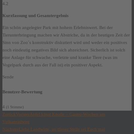
4.2
Kurzfassung und Gesamtergebnis
Ein schön angelegter Park mit hohem Erlebniswert. Bei der
Tierunterbringung machen wir Abstriche, da in der heutigen Zeit der
Sinn von Zoo´s konstruktiv diskutiert wird und weder ein positives
noch eindeutig negatives Bild sich abzeichnet. Sicherlich ist solch
eine Anlage für schwache, verletzte und kranke Tiere (was im
Vogelpark durch aus der Fall ist) ein positiver Aspekt.
Sende
Benutzer-Bewertung
4
(
1
Stimme)
Zurück
Voriger
Apfel küsst Knolle – Gastro-Wochen am
Vulkanradweg
Nächster
Liebe Landwirte, an dieser Stelle sei Euch mal