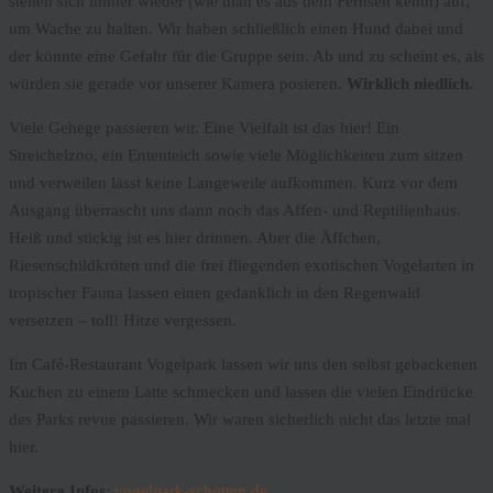
stellen sich immer wieder (wie man es aus dem Fernseh kennt) auf,
um Wache zu halten. Wir haben schließlich einen Hund dabei und
der könnte eine Gefahr für die Gruppe sein. Ab und zu scheint es, als
würden sie gerade vor unserer Kamera posieren.
Wirklich niedlich.
Viele Gehege passieren wir. Eine Vielfalt ist das hier! Ein
Streichelzoo, ein Ententeich sowie viele Möglichkeiten zum sitzen
und verweilen lässt keine Langeweile aufkommen. Kurz vor dem
Ausgang überrascht uns dann noch das Affen- und Reptilienhaus.
Heiß und stickig ist es hier drinnen. Aber die Äffchen,
Riesenschildkröten und die frei fliegenden exotischen Vogelarten in
tropischer Fauna lassen einen gedanklich in den Regenwald
versetzen – toll! Hitze vergessen.
Im Café-Restaurant Vogelpark lassen wir uns den selbst gebackenen
Kuchen zu einem Latte schmecken und lassen die vielen Eindrücke
des Parks revue passieren. Wir waren sicherlich nicht das letzte mal
hier.
Weitere Infos
:
vogelpark-schotten.de