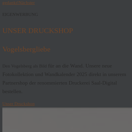
gedankt!
Nächster
EIGENWERBUNG
UNSER DRUCKSHOP
Vogelsbergliebe
für an die Wand. Unsere neue
Den Vogelsberg als Bild
Fotokollektion und Wandkalender 2025 direkt in unserem
Partnershop der renommierten Druckerei Saal-Digital
bestellen.
Unser Druckshop