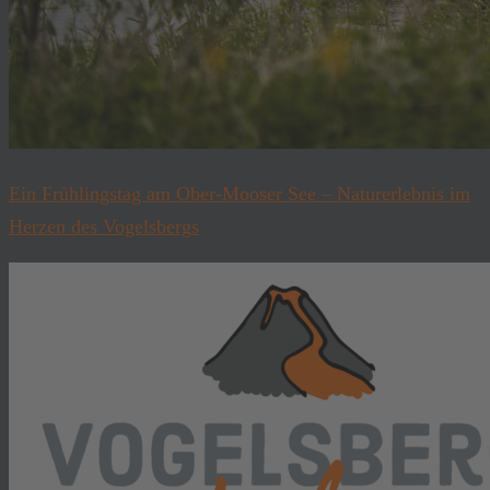
Ein Frühlingstag am Ober-Mooser See – Naturerlebnis im
Herzen des Vogelsbergs