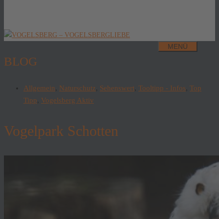
MENÜ
BLOG
Allgemein
,
Naturschutz
,
Sehenswert
,
Tooltipp - Infos
,
Top
Tipp
,
Vogelsberg Aktiv
Vogelpark Schotten