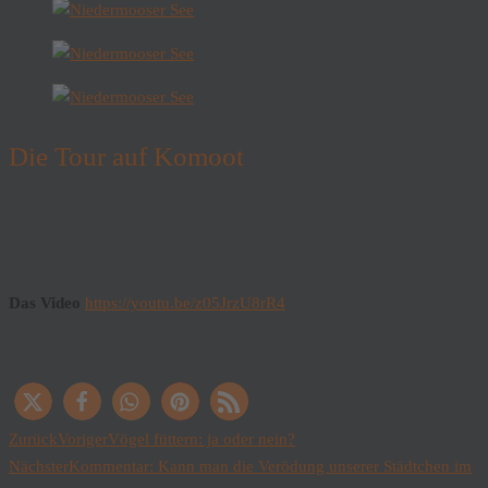
Die Tour auf Komoot
Das Video
https://youtu.be/z05JrzU8rR4
Zurück
Voriger
Vögel füttern: ja oder nein?
Nächster
Kommentar: Kann man die Verödung unserer Städtchen im