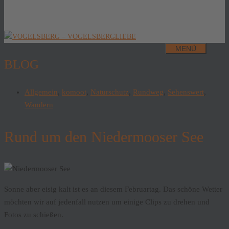
MENÜ
BLOG
Allgemein
,
komoot
,
Naturschutz
,
Rundweg
,
Sehenswert
,
Wandern
Rund um den Niedermooser See
Sonne aber eisig kalt ist es an diesem Februartag. Das schöne Wetter
möchten wir auf jedenfall nutzen um einige Clips zu drehen und
Fotos zu schießen.