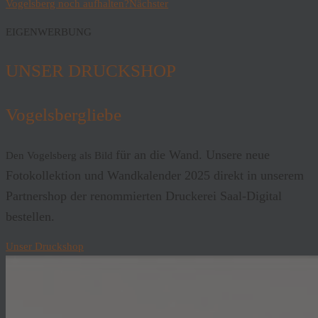
Vogelsberg noch aufhalten?
Nächster
EIGENWERBUNG
UNSER DRUCKSHOP
Vogelsbergliebe
für an die Wand. Unsere neue
Den Vogelsberg als Bild
Fotokollektion und Wandkalender 2025 direkt in unserem
Partnershop der renommierten Druckerei Saal-Digital
bestellen.
Unser Druckshop