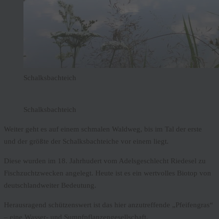
Schalksbachteich
Schalksbachteich
Weiter geht es auf einem schmalen Waldweg, bis im Tal der erste
und der größte der Schalksbachteiche vor einem liegt.
Diese wurden im 18. Jahrhudert vom Adelsgeschlecht Riedesel zu
Fischzuchtzwecken angelegt. Heute ist es ein wertvolles Biotop von
deutschlandweiter Bedeutung.
Herausragend schützenswert ist das hier anzutreffende „Pfeifengras“
– eine Wasser- und Sumpfpflanzengesellschaft.